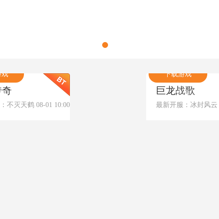
游戏
试玩游戏
游戏
下载游戏
传奇
巨龙战歌
网
|
礼包
官网
|
礼
不灭天鹤 08-01 10:00
最新开服：冰封风云 02-