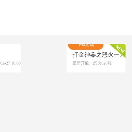
试玩游戏
下载游戏
打金神器之怒火一刀
包
官网
|
礼包
27 10:00
最新开服：怒火620服