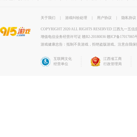
关于我们
|
游戏纠纷处理
|
用户协议
|
隐私协议
COPYRIGHT 2020 ALL RIGHTS RESERVE
增值电信业务经营许可证 赣B2-20180036
赣ICP备17017065号
游戏健康忠告：抵制不良游戏，拒绝盗版游戏。注意自我保
互联网文化
江西省工商
经营单位
行政管理局